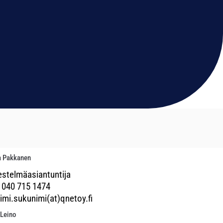
a Pakkanen
estelmäasiantuntija
 040 715 1474
imi.sukunimi(at)qnetoy.fi
Leino