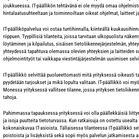
joukkueessa. IT-päällikön tehtävänä ei ole myydä omaa ohjelmistoa
hintalaatusuhteeltaan ja toiminnoiltaan oikeat ohjelmat, laitteet ja
IT-päälliköpalvelua voi ostaa tuntihinnalla, kiinteällä kuukausihinn
riippuen. Tyypillisiä tilanteita, joissa tarvitaan ulkopuolista nä
löytäminen ja kilpailutus, sisäisen tietoliikennejärjestelmän, yht
yhteydessä tapahtuva olemassa olevien yhteyksien ja laitteiden 
ohjelmointityöt tai vaikkapa viestintäjärjestelmän uusimisen selvi
IT-päällikkö selvittää puolueettomasti mitä yrityksessä oikeasti tar
pyydetään tarjoukset ja mikä lopulta valitaan. IT-päällikkö voi my
Monessa yrityksessä vallitsee tilanne, jossa yrityksen tietoliikenn
tahoja.
Pahimmassa tapauksessa yrityksessä voi olla päällekkäisiä liittymi
ja isoja puutteita tietoturvassa. Kun ratkaisuja on ostettu usealta
kokonaiskuvaa IT-asioista. Tällaisessa tilanteessa IT-päällikkö se
poistoista ja lisäyksistä sekä sopii myös palvelun jatkamisesta a