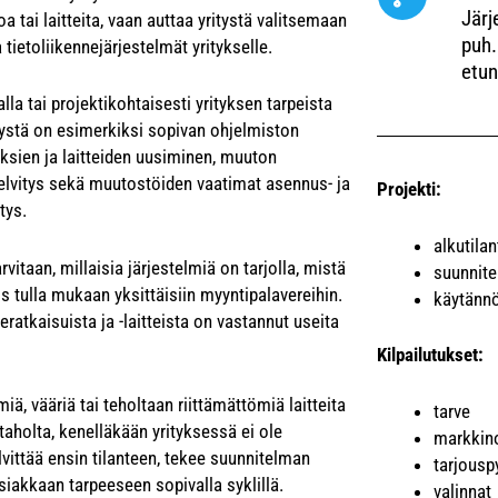
Järj
 tai laitteita, vaan auttaa yritystä valitsemaan
puh.
 tietoliikennejärjestelmät yritykselle.
etun
alla tai projektikohtaisesti yrityksen tarpeista
kemystä on esimerkiksi sopivan ohjelmiston
eyksien ja laitteiden uusiminen, muuton
selvitys sekä muutostöiden vaatimat asennus- ja
Projekti:
tys.
alkutila
vitaan, millaisia järjestelmiä on tarjolla, mistä
suunnit
ös tulla mukaan yksittäisiin myyntipalavereihin.
käytännö
eratkaisuista ja -laitteista on vastannut useita
Kilpailutukset:
ä, vääriä tai teholtaan riittämättömiä laitteita
tarve
 taholta, kenelläkään yrityksessä ei ole
markkino
lvittää ensin tilanteen, tekee suunnitelman
tarjousp
siakkaan tarpeeseen sopivalla syklillä.
valinnat