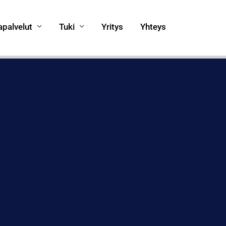
apalvelut
Tuki
Yritys
Yhteys