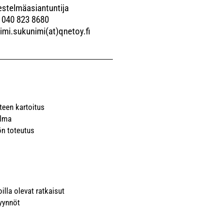
estelmäasiantuntija
 040 823 8680
imi.sukunimi(at)qnetoy.fi
nteen kartoitus
elma
n toteutus
illa olevat ratkaisut
yynnöt