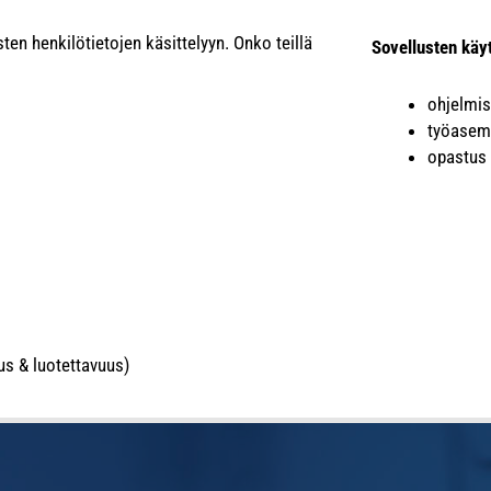
ten henkilötietojen käsittelyyn. Onko teillä
Sovellusten käy
ohjelmis
työasem
opastus
eus & luotettavuus)