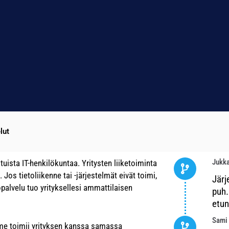
lut
Jukk
ituista IT-henkilökuntaa. Yritysten liiketoiminta
Jos tietoliikenne tai -järjestelmät eivät toimi,
Järj
öpalvelu tuo yrityksellesi ammattilaisen
puh.
etun
Sami 
mme toimii yrityksen kanssa samassa