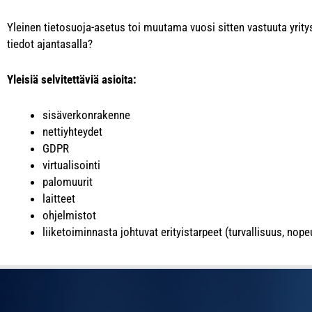
Yleinen tietosuoja-asetus
toi muutama vuosi sitten vastuuta yritys
tiedot ajantasalla?
Yleisiä selvitettäviä asioita:
sisäverkonrakenne
nettiyhteydet
GDPR
virtualisointi
palomuurit
laitteet
ohjelmistot
liiketoiminnasta johtuvat erityistarpeet (turvallisuus, nop