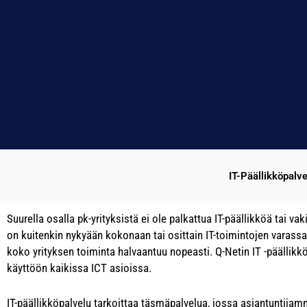
IT-Päällikköpalve
Suurella osalla pk-yrityksistä ei ole palkattua IT-päällikköä tai vak
on kuitenkin nykyään kokonaan tai osittain IT-toimintojen varassa. 
koko yrityksen toiminta halvaantuu nopeasti. Q-Netin IT -päällikk
käyttöön kaikissa ICT asioissa.
IT-päällikköpalvelu tarkoittaa täsmäpalvelua, jossa asiantuntija