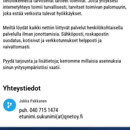
tietoliikennettä tarvitsevat laitteet toimivat. Jotta yrityksesi
internetyhteys toimii turvallisesti, tarvitset toimivan palomuurin,
joka estää verkosta tulevat hyökkäykset.
Meiltä löydät kaikki nettiin liittyvät palvelut henkilökohtaisella
palvelulla ilman jonottamisia.
Sähköposti,
roskapostin
suodatus
,
kotisivut
ja
verkkotunnukset
helpposti ja
vaivattomasti.
Pyydä tarjousta ja lisätietoja; kerromme millaisia asennuksia
sinun yritysympäristösi vaatii.
Yhteystiedot
Jukka Pakkanen
puh. 040 715 1474
etunimi.sukunimi(at)qnetoy.fi