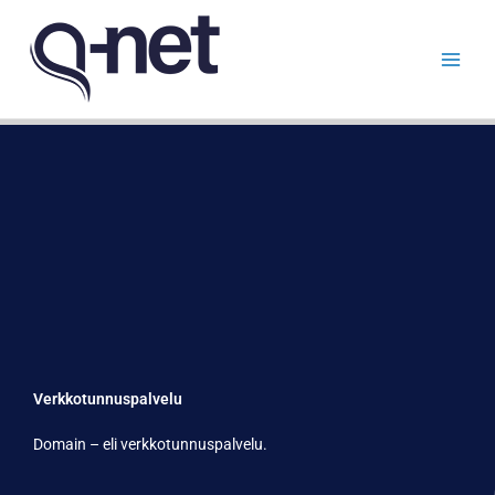
Siirry
sisältöön
Verkkotunnuspalvelu
Domain – eli verkkotunnuspalvelu.