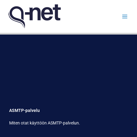
Siirry
sisältöön
ASMTP-palvelu
Miten otat käyttöön ASMTP-palvelun.