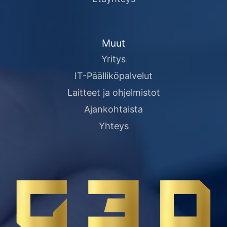
Muut
Yritys
IT-Päälliköpalvelut
Laitteet ja ohjelmistot
Ajankohtaista
Yhteys