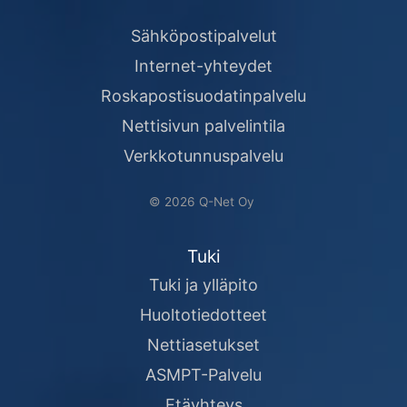
Sähköpostipalvelut
Internet-yhteydet
Roskapostisuodatinpalvelu
Nettisivun palvelintila
Verkkotunnuspalvelu
© 2026 Q-Net Oy
Tuki
Tuki ja ylläpito
Huoltotiedotteet
Nettiasetukset
ASMPT-Palvelu
Etäyhteys