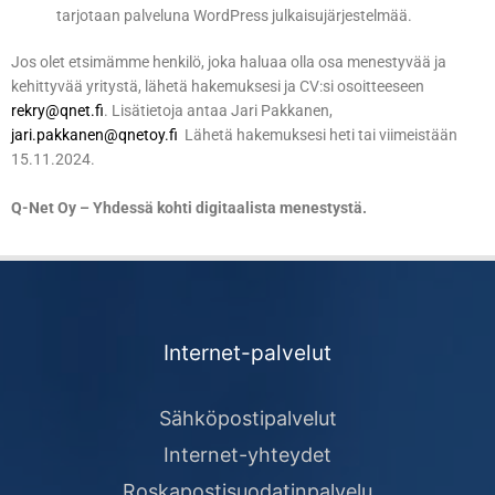
tarjotaan palveluna WordPress julkaisujärjestelmää.
Jos olet etsimämme henkilö, joka haluaa olla osa menestyvää ja
kehittyvää yritystä, lähetä hakemuksesi ja CV:si osoitteeseen
rekry@qnet.fi
. Lisätietoja antaa Jari Pakkanen,
jari.pakkanen@qnetoy.fi
Lähetä hakemuksesi heti tai viimeistään
15.11.2024.
Q-Net Oy – Yhdessä kohti digitaalista menestystä.
Internet-palvelut
Sähköpostipalvelut
Internet-yhteydet
Roskapostisuodatinpalvelu