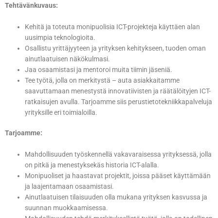
Tehtävänkuvaus:
Kehitä ja toteuta monipuolisia ICT-projekteja käyttäen alan
uusimpia teknologioita.
Osallistu yrittäjyyteen ja yrityksen kehitykseen, tuoden oman
ainutlaatuisen näkökulmasi.
Jaa osaamistasi ja mentoroi muita tiimin jäseniä.
Tee työtä, jolla on merkitystä – auta asiakkaitamme
saavuttamaan menestystä innovatiivisten ja räätälöityjen ICT-
ratkaisujen avulla. Tarjoamme siis perustietotekniikkapalveluja
yrityksille eri toimialoilla.
Tarjoamme:
Mahdollisuuden työskennellä vakavaraisessa yrityksessä, jolla
on pitkä ja menestyksekäs historia ICT-alalla.
Monipuoliset ja haastavat projektit, joissa pääset käyttämään
ja laajentamaan osaamistasi.
Ainutlaatuisen tilaisuuden olla mukana yrityksen kasvussa ja
suunnan muokkaamisessa.