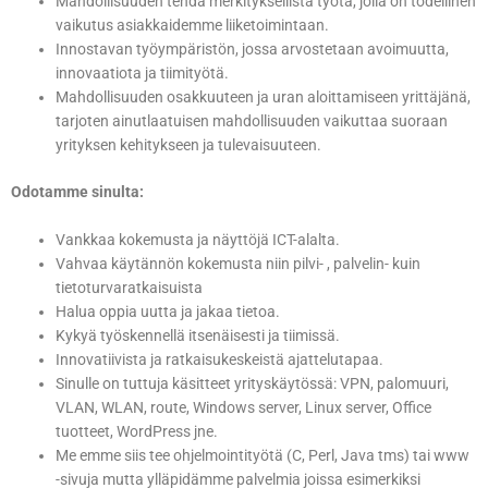
Mahdollisuuden tehdä merkityksellistä työtä, jolla on todellinen
vaikutus asiakkaidemme liiketoimintaan.
Innostavan työympäristön, jossa arvostetaan avoimuutta,
innovaatiota ja tiimityötä.
Mahdollisuuden osakkuuteen ja uran aloittamiseen yrittäjänä,
tarjoten ainutlaatuisen mahdollisuuden vaikuttaa suoraan
yrityksen kehitykseen ja tulevaisuuteen.
Odotamme sinulta:
Vankkaa kokemusta ja näyttöjä ICT-alalta.
Vahvaa käytännön kokemusta niin pilvi- , palvelin- kuin
tietoturvaratkaisuista
Halua oppia uutta ja jakaa tietoa.
Kykyä työskennellä itsenäisesti ja tiimissä.
Innovatiivista ja ratkaisukeskeistä ajattelutapaa.
Sinulle on tuttuja käsitteet yrityskäytössä: VPN, palomuuri,
VLAN, WLAN, route, Windows server, Linux server, Office
tuotteet, WordPress jne.
Me emme siis tee ohjelmointityötä (C, Perl, Java tms) tai www
-sivuja mutta ylläpidämme palvelmia joissa esimerkiksi