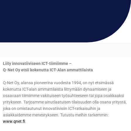
Liity innovatiiviseen ICT-tiimiimme –
Q-Net Oy etsii kokenutta ICT-Alan ammattilaista
Q-Net Oy, alansa pioneerina vuodesta 1994, on nyt etsimässä
kokenutta ICT-alan ammattilaista liittymään dynaamiseen ja
osaavaan tiimiimme vakituiseen työsuhteeseen tai jopa osakkaaksi
yritykseen. Tarjoamme ainutlaatuisen tilaisuuden olla osana yritystä,
joka on omistautunut innovatiivisiin ICT-ratkaisuihin ja
asiakkaidemme menestykseen. Tutustu meihin tarkemmin:
www.qnet.fi
.