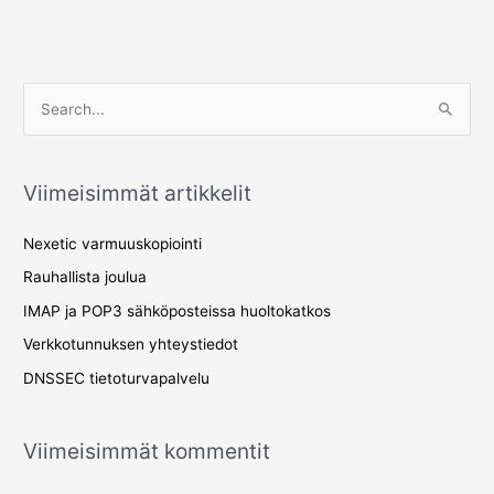
S
e
a
Viimeisimmät artikkelit
r
c
Nexetic varmuuskopiointi
h
Rauhallista joulua
f
IMAP ja POP3 sähköposteissa huoltokatkos
o
Verkkotunnuksen yhteystiedot
r
DNSSEC tietoturvapalvelu
:
Viimeisimmät kommentit