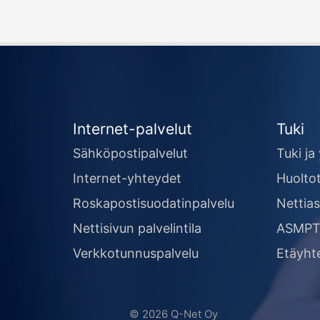
Internet-palvelut
Tuki
Sähköpostipalvelut
Tuki ja 
Internet-yhteydet
Huolto
Roskapostisuodatinpalvelu
Nettia
Nettisivun palvelintila
ASMPT-
Verkkotunnuspalvelu
Etäyht
© 2026 Q-Net Oy