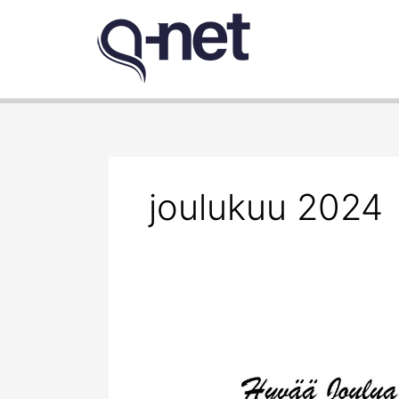
Siirry
sisältöön
joulukuu 2024
Rauhallista
joulua