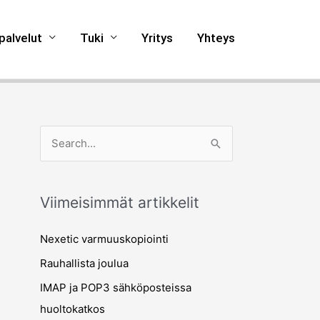
palvelut
Tuki
Yritys
Yhteys
S
e
a
Viimeisimmät artikkelit
r
c
Nexetic varmuuskopiointi
h
Rauhallista joulua
f
IMAP ja POP3 sähköposteissa
o
huoltokatkos
r