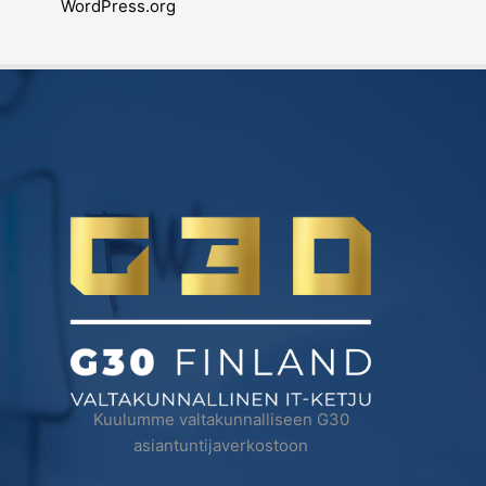
WordPress.org
Kuulumme valtakunnalliseen G30
asiantuntijaverkostoon