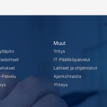
Muut
ylläpito
Yritys
tiedotteet
IT-Päälliköpalvelut
setukset
Laitteet ja ohjelmistot
Palvelu
Ajankohtaista
eys
Yhteys