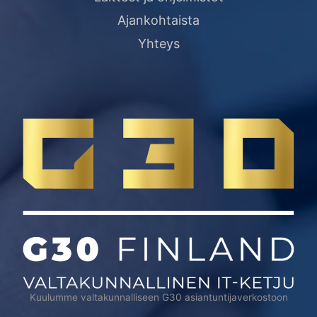
Ajankohtaista
Yhteys
Kuulumme valtakunnalliseen G30 asiantuntijaverkostoon