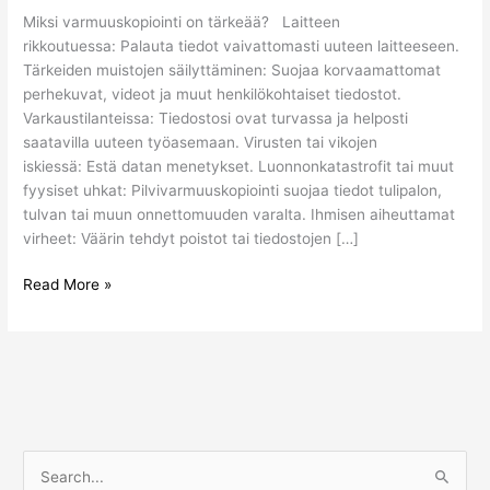
Miksi varmuuskopiointi on tärkeää? Laitteen
rikkoutuessa: Palauta tiedot vaivattomasti uuteen laitteeseen.
Tärkeiden muistojen säilyttäminen: Suojaa korvaamattomat
perhekuvat, videot ja muut henkilökohtaiset tiedostot.
Varkaustilanteissa: Tiedostosi ovat turvassa ja helposti
saatavilla uuteen työasemaan. Virusten tai vikojen
iskiessä: Estä datan menetykset. Luonnonkatastrofit tai muut
fyysiset uhkat: Pilvivarmuuskopiointi suojaa tiedot tulipalon,
tulvan tai muun onnettomuuden varalta. Ihmisen aiheuttamat
virheet: Väärin tehdyt poistot tai tiedostojen […]
Read More »
S