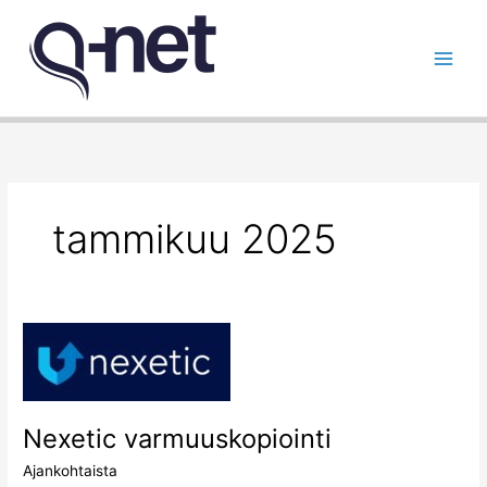
Siirry
sisältöön
tammikuu 2025
Nexetic
varmuuskopiointi
Nexetic varmuuskopiointi
Ajankohtaista