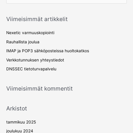
e
a
Viimeisimmät artikkelit
r
c
Nexetic varmuuskopiointi
h
Rauhallista joulua
f
IMAP ja POP3 sähköposteissa huoltokatkos
o
Verkkotunnuksen yhteystiedot
r
DNSSEC tietoturvapalvelu
:
Viimeisimmät kommentit
Arkistot
tammikuu 2025
joulukuu 2024