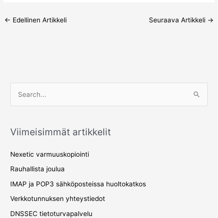
←
Edellinen Artikkeli
Seuraava Artikkeli
→
S
e
a
Viimeisimmät artikkelit
r
c
Nexetic varmuuskopiointi
h
Rauhallista joulua
f
IMAP ja POP3 sähköposteissa huoltokatkos
o
Verkkotunnuksen yhteystiedot
r
DNSSEC tietoturvapalvelu
: