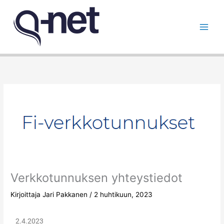
Siirry
sisältöön
Verkkotunnuksen yhteystiedot
Kirjoittaja
Jari Pakkanen
/
2 huhtikuun, 2023
2.4.2023